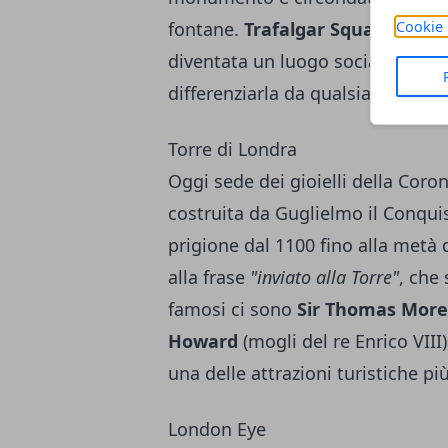
Cookie 
fontane.
Trafalgar Square è una
diventata un luogo sociale e polit
differenziarla da qualsiasi altra 
Torre di Londra
Oggi sede dei gioielli della Coro
costruita da Guglielmo il Conquis
prigione dal 1100 fino alla metà
alla frase
"inviato alla Torre"
, che 
famosi ci sono
Sir Thomas More,
Howard
(mogli del re Enrico VIII
una delle attrazioni turistiche pi
London Eye