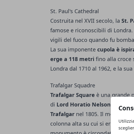
St. Paul's Cathedral
Costruita nel XVII secolo, la
St. P
famose e riconoscibili di Londra.
vigili del fuoco quando fu bomb
La sua imponente
cupola è ispir
erge a 118 metri
fino alla croce 
Londra dal 1710 al 1962, e la sua
Trafalgar Squadre
Trafalgar Square
è una grande p
di
Lord Horatio Nelson contro l
Cons
Trafalgar
nel 1805. Il monumento 
Utilizzi
colonna alta su cui si erge la fi
sceglie
monumento è circondato da quattr