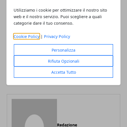
Utilizziamo i cookie per ottimizzare il nostro sito
web e il nostro servizio. Puoi scegliere a quali
categorie dare il tuo consenso.
Facebook
Twitter
Whatsapp
Cookie Policy
|
Privacy Policy
Personalizza
Rifiuta Opzionali
Articolo Precedente
Articolo Successivo
Accetta Tutto
Visitare Cesky Krumlov
Gambe gonfie: cause e
cura
Redazione